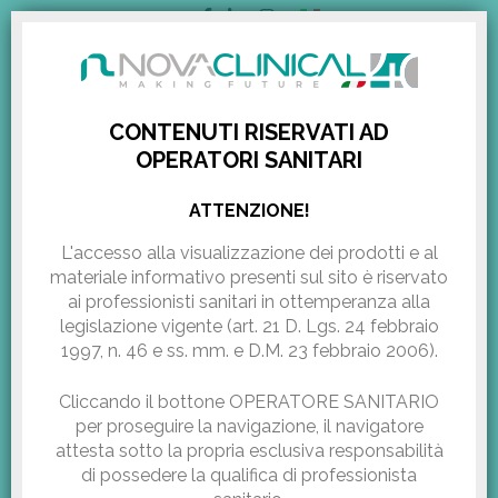
ITALIANO
AREA RISERVATA
CONTENUTI RISERVATI AD
OPERATORI SANITARI
Il corpo delle donne in
HOME
/
RASSEGNA STAMPA
/
IL CORPO DELLE DONNE IN...
ATTENZIONE!
menopausa: le esperte
L'accesso alla visualizzazione dei prodotti e al
materiale informativo presenti sul sito
è riservato
rispondono
ai professionisti sanitari in ottemperanza alla
legislazione vigente (art. 21 D. Lgs. 24 febbraio
1997, n. 46 e ss. mm. e D.M. 23 febbraio 2006).
Fonte:
altraeta.it
Pubblicazione:
Gennaio 10, 2020
Cliccando il bottone OPERATORE SANITARIO
per proseguire la navigazione, il navigatore
attesta sotto la propria esclusiva responsabilità
di possedere la qualifica di professionista