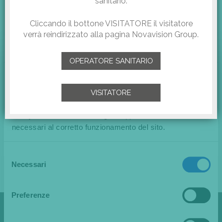
sanitario.
Cliccando il bottone VISITATORE il visitatore
verrà reindirizzato alla pagina Novavision Group.
OPERATORE SANITARIO
Questo sito web utilizza i cookie
Utilizziamo i cookie per migliorare la sua esperienza di
VISITATORE
navigazione e per le finalità descritte nella nostra Cookie
Policy. Continuando a navigare approva l'uso dei cookie
Scarica il file PDF
necessari al corretto funzionamento del sito.
Selezione
RITAGLIO DI STAMPA AD USO ESCLUSIVO NOVAVISION GROUP SPA, NON
Necessari
del
RIPRODUCIBILE.
consenso
Preferenze