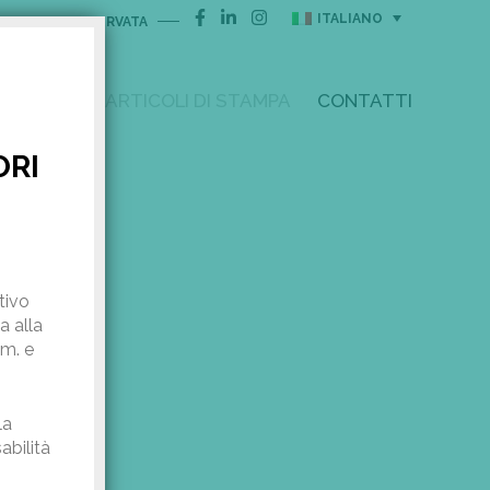
ITALIANO
AREA RISERVATA
I
R & D
ARTICOLI DI STAMPA
CONTATTI
ORI
tivo
a alla
mm. e
la
abilità