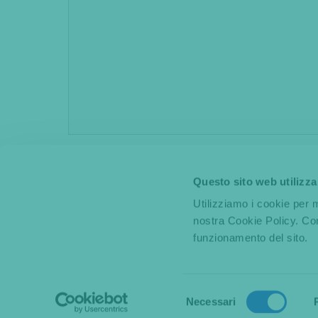
* Dichiaro di aver letto l'informativa
Acconsento al trattamento dei dati 
Questo sito web utilizza
Regolamento Europeo N. 679/2016
Utilizziamo i cookie per m
nostra Cookie Policy. Con
funzionamento del sito.
+39 02 967 
Selezione
Necessari
Chiamaci:
del