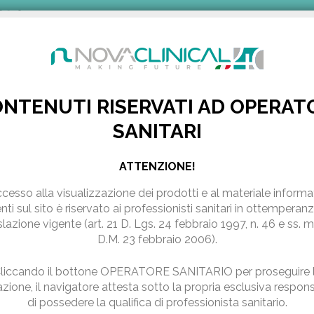
0 240
NOVAVISION
AZIENDA
PRODOTTI
PUBBLICAZION
NTENUTI RISERVATI AD OPERAT
SANITARI
ATTENZIONE!
ccesso alla visualizzazione dei prodotti e al materiale informa
nti sul sito
è riservato ai professionisti sanitari in ottemperanz
slazione vigente (art. 21 D. Lgs. 24 febbraio 1997, n. 46 e ss. 
nde. Un assistente
D.M. 23 febbraio 2006).
re le tue richieste.
liccando il bottone OPERATORE SANITARIO per proseguire 
zione, il navigatore attesta sotto la propria esclusiva respons
o ambulatorio
*
di possedere la qualifica di professionista sanitario.