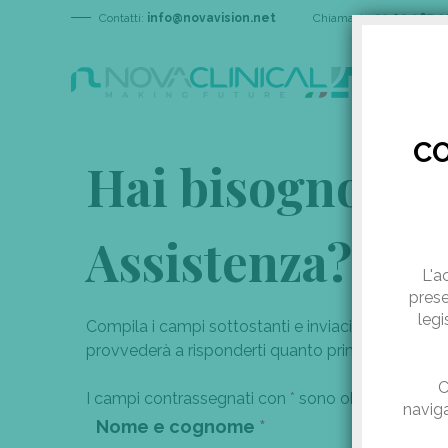
Contatti:
info@novavision.net
Chiamaci:
+39 02 967 2
CO
Hai bisogno di
Assistenza?
L'a
prese
legi
Compila i campi sottostanti e inviaci le tue doma
provvederà a risponderti quanto prima per soddisfa
C
I campi contrassegnati con
*
sono obbligatori.
naviga
Nome e cognome
*
Studio 