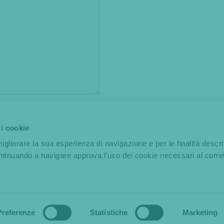
 sulla
privacy
ed
ai sensi del
 i cookie
*
igliorare la sua esperienza di navigazione e per le finalità descri
tinuando a navigare approva l'uso dei cookie necessari al corre
20 240
Preferenze
Statistiche
Marketing