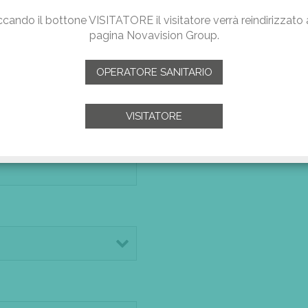
ccando il bottone VISITATORE il visitatore verrà reindirizzato 
pagina Novavision Group.
no
*
OPERATORE SANITARIO
VISITATORE