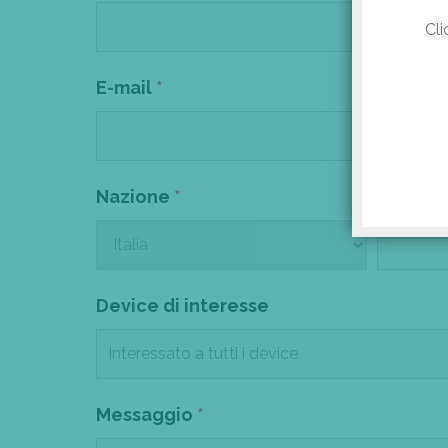
Cli
E-mail
*
Telefo
Nazione
*
Città
*
Device di interesse
Messaggio
*