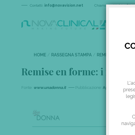
Contatti:
info@novavision.net
Chiamaci:
+39 02 967 2
CO
HOME
/
RASSEGNA STAMPA
/
REMISE EN FORME: 
Remise en forme: i nuovi t
L'a
Fonte:
www.unadonna.it
Pubblicazione:
Aprile 24, 2019
prese
legi
C
naviga