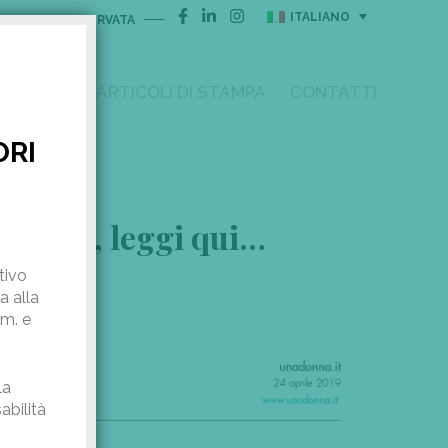
ITALIANO
AREA RISERVATA
I
R & D
ARTICOLI DI STAMPA
CONTATTI
ORI
 bikini, leggi qui…
tivo
a alla
mm. e
la
abilità