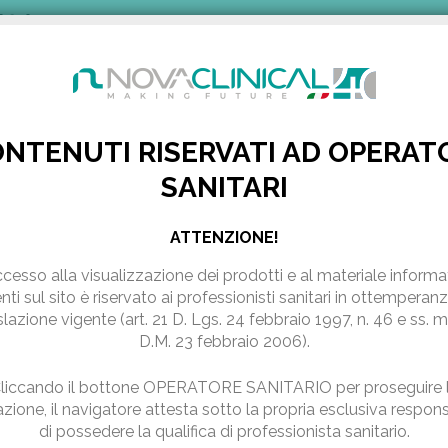
0 240
NOVAVISION
AZIENDA
PRODOTTI
PUBBLICAZION
NTENUTI RISERVATI AD OPERAT
SANITARI
I NUOVI...
rattamenti in vista della prova
ATTENZIONE!
ccesso alla visualizzazione dei prodotti e al materiale informa
nti sul sito
è riservato ai professionisti sanitari in ottemperanz
slazione vigente (art. 21 D. Lgs. 24 febbraio 1997, n. 46 e ss. 
D.M. 23 febbraio 2006).
liccando il bottone OPERATORE SANITARIO per proseguire 
zione, il navigatore attesta sotto la propria esclusiva respons
di possedere la qualifica di professionista sanitario.