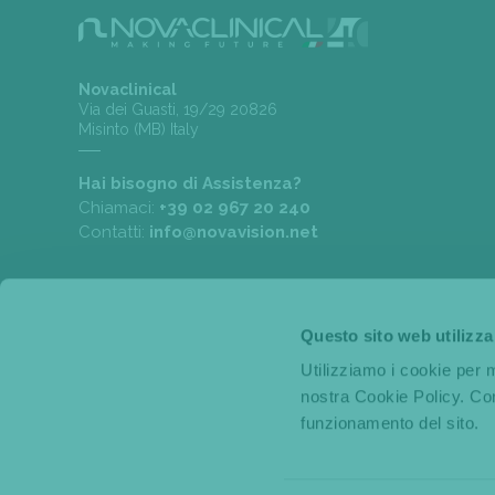
Novaclinical
Via dei Guasti, 19/29 20826
Misinto (MB) Italy
Hai bisogno di Assistenza?
Chiamaci:
+39 02 967 20 240
Contatti:
info@novavision.net
Questo sito web utilizza
Utilizziamo i cookie per m
nostra Cookie Policy. Con
funzionamento del sito.
Copyright © 2019 Novaclinical a business unit of
Novavision Group
Cap. soc. € 1.000.000,00 i.v. R.E.A. MI1222177