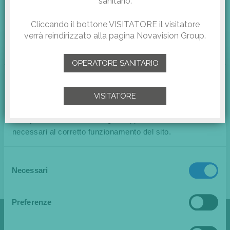
sanitario.
Cliccando il bottone VISITATORE il visitatore
verrà reindirizzato alla pagina Novavision Group.
OPERATORE SANITARIO
Questo sito web utilizza i cookie
Utilizziamo i cookie per migliorare la sua esperienza di
VISITATORE
navigazione e per le finalità descritte nella nostra Cookie
Policy. Continuando a navigare approva l'uso dei cookie
Scarica il file PDF
necessari al corretto funzionamento del sito.
Selezione
RITAGLIO DI STAMPA AD USO ESCLUSIVO NOVAVISION GROUP SPA, NON
Necessari
del
RIPRODUCIBILE.
consenso
Preferenze