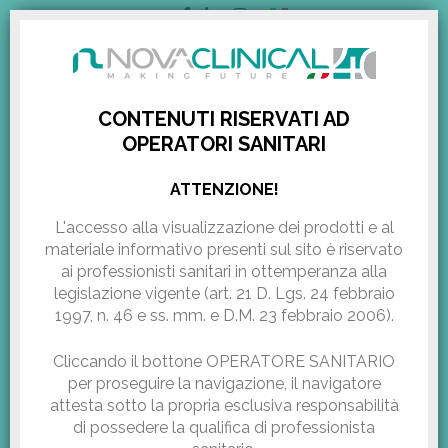
ITALIANO
AREA RISERVATA
CONTENUTI RISERVATI AD
OPERATORI SANITARI
EVA™, LA SOLUZIONE
HOME
/
RASSEGNA STAMPA
/
EVA™, LA SOLUZIONE INDOLORE PER...
ATTENZIONE!
INDOLORE PER CURARE I
L'accesso alla visualizzazione dei prodotti e al
materiale informativo presenti sul sito
è riservato
DISAGI INTIMI FEMMINILI
ai professionisti sanitari in ottemperanza alla
legislazione vigente (art. 21 D. Lgs. 24 febbraio
1997, n. 46 e ss. mm. e D.M. 23 febbraio 2006).
Fonte:
www.pegasonews.info
Pubblicazione:
Giugno 22, 2017
Cliccando il bottone OPERATORE SANITARIO
per proseguire la navigazione, il navigatore
attesta sotto la propria esclusiva responsabilità
di possedere la qualifica di professionista