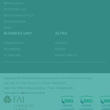
DEVICE 4PLUS
DEVICE DPL 100
DEVICE BODYKA PLUS
DEVICE BODYKA
PURE
BUSINESS UNIT
ALTRO
NOVAESTETYC
CONTATTI
NOVARETAIL
COOKIE
IO SKINCARE
PRIVACY POLICY
Copyright © 2019 Novaclinical a business unit of
Novavision Group
Cap. soc. € 1.000.000,00 i.v. R.E.A. MI1222177
Reg. Imp. Milano 08424050154 - P. Iva: 02164550960
web agency
av
communication