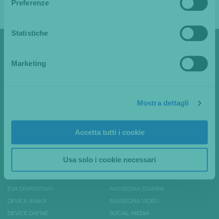
Preferenze
RIPRODUCIBILE.
Statistiche
Marketing
Novaclinical
Via dei Guasti, 19/29 20826
Misinto (MB) Italy
Mostra dettagli
Hai bisogno di Assistenza?
Chiamaci:
+39 02 967 20 240
Accetta tutti i cookie
Contatti:
info@novavision.net
PRODOTTI
ARTICOLI DI STAMPA
Usa solo i cookie necessari
DEVICE MSHAPE
EXHIBITIONS & EVENTS
EVA DISPOSITIVO
RASSEGNA STAMPA
DEVICE ANIKA
RASSEGNA VIDEO
DEVICE DAFNE
SOCIAL MEDIA