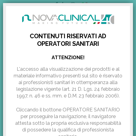
ITALIANO
AREA RISERVATA
CONTENUTI RISERVATI AD
OPERATORI SANITARI
Novaclinical ritorna
HOME
/
EXHIBITIONS & EVENTS
/
NOVACLINICAL RITORNA ALL’AMWC LATIN AMERICA
ATTENZIONE!
all’AMWC Latin America
L'accesso alla visualizzazione dei prodotti e al
materiale informativo presenti sul sito
è riservato
ai professionisti sanitari in ottemperanza alla
Pubblicazione:
Settembre 28, 2019
legislazione vigente (art. 21 D. Lgs. 24 febbraio
1997, n. 46 e ss. mm. e D.M. 23 febbraio 2006).
Cliccando il bottone OPERATORE SANITARIO
per proseguire la navigazione, il navigatore
attesta sotto la propria esclusiva responsabilità
di possedere la qualifica di professionista