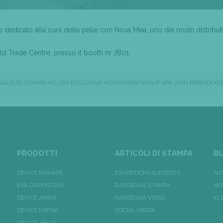
dedicato alla cura della pelle con Nova Mea, uno dei nostri distributo
rld Trade Centre, presso il booth nr 7B01.
AGLIO DI STAMPA AD USO ESCLUSIVO NOVAVISION GROUP SPA, NON RIPRODUCIB
PRODOTTI
ARTICOLI DI STAMPA
BU
DEVICE MSHAPE
EXHIBITIONS & EVENTS
NO
EVA DISPOSITIVO
RASSEGNA STAMPA
NO
DEVICE ANIKA
RASSEGNA VIDEO
IO
DEVICE DAFNE
SOCIAL MEDIA
DEVICE 4PLUS