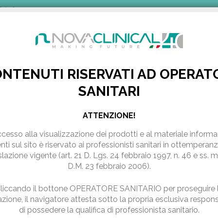
0 240
NOVAVISION
AZIENDA
PRODOTTI
PUBBLICAZION
NTENUTI RISERVATI AD OPERAT
SANITARI
ERMA PER MSHAPE
shape
ATTENZIONE!
ccesso alla visualizzazione dei prodotti e al materiale informa
nti sul sito
è riservato ai professionisti sanitari in ottemperanz
slazione vigente (art. 21 D. Lgs. 24 febbraio 1997, n. 46 e ss. 
D.M. 23 febbraio 2006).
liccando il bottone OPERATORE SANITARIO per proseguire 
zione, il navigatore attesta sotto la propria esclusiva respons
di possedere la qualifica di professionista sanitario.