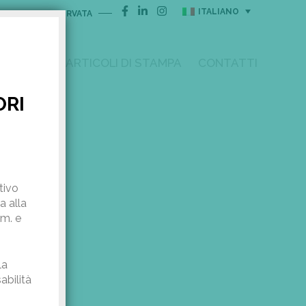
ITALIANO
AREA RISERVATA
I
R & D
ARTICOLI DI STAMPA
CONTATTI
ORI
tivo
a alla
mm. e
la
abilità