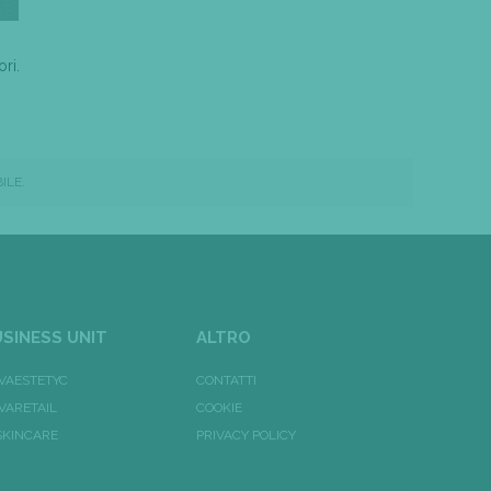
ri.
ILE.
SINESS UNIT
ALTRO
VAESTETYC
CONTATTI
VARETAIL
COOKIE
 SKINCARE
PRIVACY POLICY