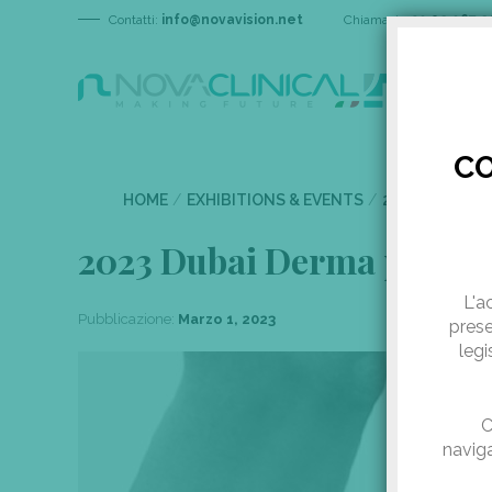
Contatti:
info@novavision.net
Chiamaci:
+39 02 967 2
CO
HOME
/
EXHIBITIONS & EVENTS
/
2023 DUBAI D
2023 Dubai Derma per M
L'a
Pubblicazione:
Marzo 1, 2023
prese
legi
C
naviga