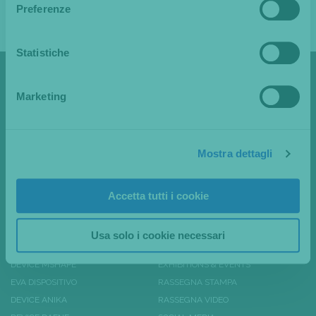
RITAGLIO DI STAMPA AD USO ESCLUSIVO NOVAVISION GROUP SPA, NON
Preferenze
RIPRODUCIBILE.
Statistiche
Marketing
Novaclinical
Via dei Guasti, 19/29 20826
Misinto (MB) Italy
Mostra dettagli
Hai bisogno di Assistenza?
Chiamaci:
+39 02 967 20 240
Accetta tutti i cookie
Contatti:
info@novavision.net
Usa solo i cookie necessari
PRODOTTI
ARTICOLI DI STAMPA
DEVICE MSHAPE
EXHIBITIONS & EVENTS
EVA DISPOSITIVO
RASSEGNA STAMPA
DEVICE ANIKA
RASSEGNA VIDEO