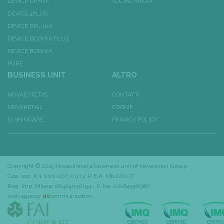
DEVICE DAFNE
SOCIAL MEDIA
DEVICE 4PLUS
DEVICE DPL 100
DEVICE BODYKA PLUS
DEVICE BODYKA
PURE
BUSINESS UNIT
ALTRO
NOVAESTETYC
CONTATTI
NOVARETAIL
COOKIE
IO SKINCARE
PRIVACY POLICY
Copyright © 2019 Novaclinical a business unit of
Novavision Group
Cap. soc. € 1.000.000,00 i.v. R.E.A. MI1222177
Reg. Imp. Milano 08424050154 - P. Iva: 02164550960
web agency
av
communication