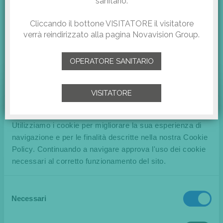
sanitario.
Cliccando il bottone VISITATORE il visitatore
verrà reindirizzato alla pagina Novavision Group.
OPERATORE SANITARIO
VISITATORE
Questo sito web utilizza i cookie
Utilizziamo i cookie per migliorare la sua esperienza di
navigazione e per le finalità descritte nella nostra Cookie
Policy. Continuando a navigare approva l'uso dei cookie
Novavision Group is pleased to announce that will join, as one of
necessari al corretto funzionamento del sito.
the exhibitors, the 20th edition of the Dubai World Dermatology
& Laser Conference & Exhibition that will take place in Dubai
Selezione
from 6 to 8 July 2021.
Necessari
del
consenso