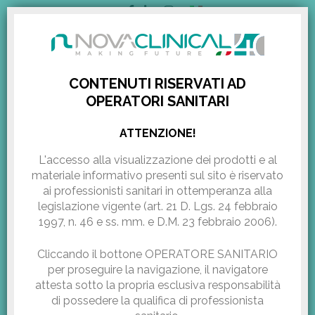
ITALIANO
AREA RISERVATA
CONTENUTI RISERVATI AD
OPERATORI SANITARI
Dubai Derma 2021
HOME
/
EXHIBITIONS & EVENTS
/
DUBAI DERMA 2021
ATTENZIONE!
L'accesso alla visualizzazione dei prodotti e al
Pubblicazione:
Maggio 5, 2021
materiale informativo presenti sul sito
è riservato
ai professionisti sanitari in ottemperanza alla
legislazione vigente (art. 21 D. Lgs. 24 febbraio
1997, n. 46 e ss. mm. e D.M. 23 febbraio 2006).
Cliccando il bottone OPERATORE SANITARIO
per proseguire la navigazione, il navigatore
attesta sotto la propria esclusiva responsabilità
di possedere la qualifica di professionista